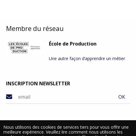
Membre du réseau
École de Production
Une autre façon d’apprendre un métier
INSCRIPTION NEWSLETTER
Nous utilisons des cookies de services tiers pour vous offrir une
Donnés privées
meilleure expérience. Veuillez lire comment nous utilisons les
Mentions légales